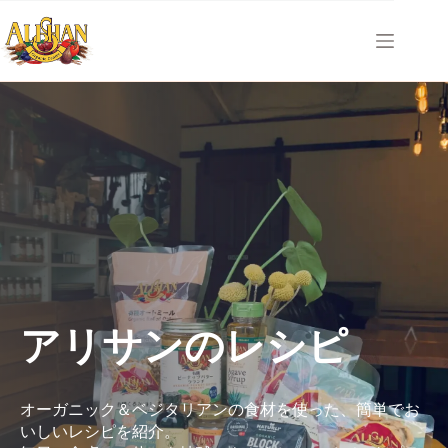
コ
ン
テ
ン
ツ
へ
ス
キ
ッ
プ
アリサンのレシピ
オーガニック＆ベジタリアンの食材を使った、簡単でお
いしいレシピを紹介。