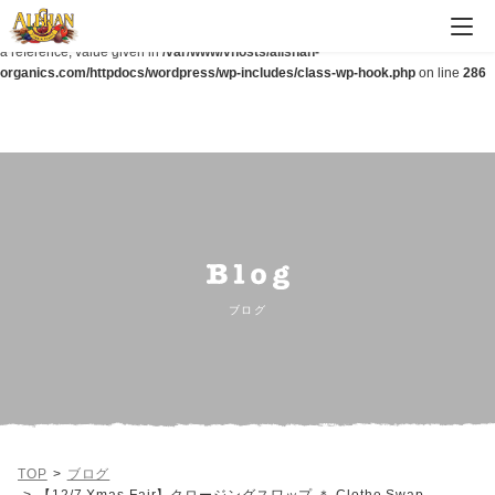
Warning
: Parameter 2 to wp_hide_post_Public::query_posts_join() expected to be
a reference, value given in
/var/www/vhosts/alishan-
organics.com/httpdocs/wordpress/wp-includes/class-wp-hook.php
on line
286
ブログ
TOP
ブログ