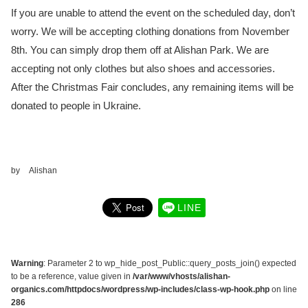
If you are unable to attend the event on the scheduled day, don’t
worry. We will be accepting clothing donations from November
8th. You can simply drop them off at Alishan Park. We are
accepting not only clothes but also shoes and accessories.
After the Christmas Fair concludes, any remaining items will be
donated to people in Ukraine.
by
Alishan
LINE
Warning
: Parameter 2 to wp_hide_post_Public::query_posts_join() expected
to be a reference, value given in
/var/www/vhosts/alishan-
organics.com/httpdocs/wordpress/wp-includes/class-wp-hook.php
on line
286