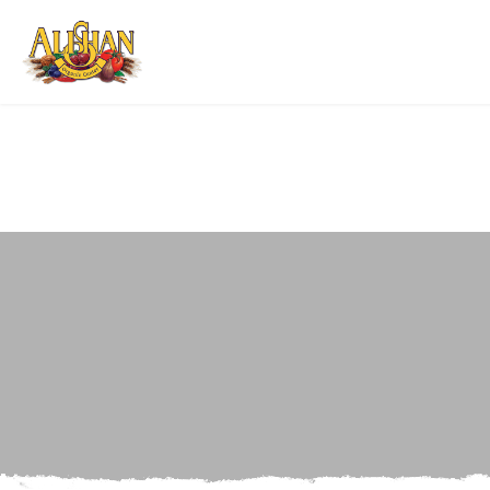
Warning
: Parameter 2 to wp_hide_post_Public::query_posts_join() exp
on line
286