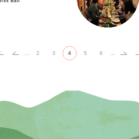
ss Ball
L
«
...
2
3
4
5
6
...
»
rst
»