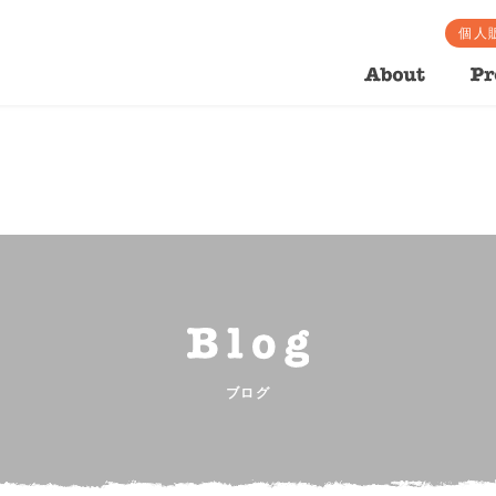
個人
ected to be a reference, value given in
/var/www/vhosts/alishan-or
ブログ