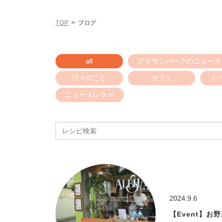
TOP
ブログ
all
アリサンパークのニュース
日々のこと
カフェ
イ
ニュースレター
Search
for:
2024.9.6
【Event】お野菜