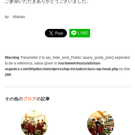
ご参加いただきありがとうございました。
by
Alishan
LINE
Warning
: Parameter 2 to wp_hide_post_Public::query_posts_join() expected
to be a reference, value given in
/var/www/vhosts/alishan-
organics.com/httpdocs/wordpress/wp-includes/class-wp-hook.php
on line
286
その他の
ブログ
の記事