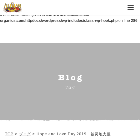
Warning
: Parameter 2 to wp_hide_post_Public::query_posts_join() expected to be
a reference, value given in
/var/www/vhosts/alishan-
organics.com/httpdocs/wordpress/wp-includes/class-wp-hook.php
on line
286
ブログ
TOP
ブログ
Hope and Love Day 2019 被災地支援